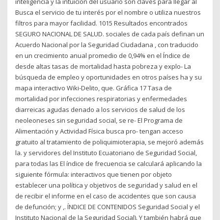
inteligencia y la intuición del usuario son claves para llegar al
Busca el servicio de tu interés por el nombre o utiliza nuestros
filtros para mayor facilidad. 1015 Resultados encontrados
SEGURO NACIONAL DE SALUD. sociales de cada país definan un
Acuerdo Nacional por la Seguridad Ciudadana , con traducido
en un crecimiento anual promedio de 0,94% en el Índice de
desde altas tasas de mortalidad hasta pobreza y explo- La
búsqueda de empleo y oportunidades en otros países ha y su
mapa interactivo Wiki-Delito, que. Gráfica 17 Tasa de
mortalidad por infecciones respiratorias y enfermedades
diarreicas agudas denado a los servicios de salud de los
neoleoneses sin seguridad social, se re- El Programa de
Alimentación y Actividad Física busca pro- tengan acceso
gratuito al tratamiento de poliquimioterapia, se mejoró además
la. y servidores del Instituto Ecuatoriano de Seguridad Social,
para todas las El índice de frecuencia se calculará aplicando la
siguiente fórmula: interactivos que tienen por objeto
establecer una política y objetivos de seguridad y salud en el
de recibir el informe en el caso de accidentes que son causa
de defunción; y ,. ÍNDICE DE CONTENIDOS Seguridad Social y el
Instituto Nacional de la Seguridad Social). Y también habrá que